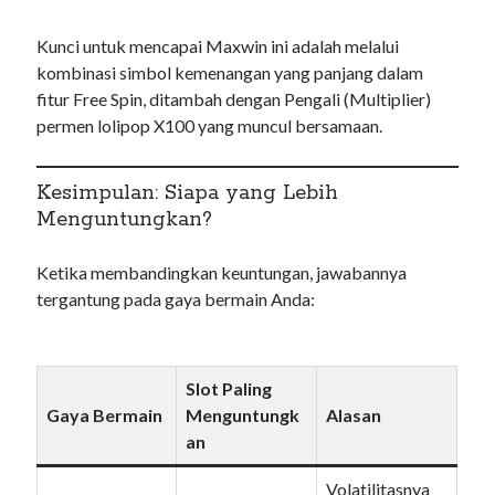
Kunci untuk mencapai Maxwin ini adalah melalui
kombinasi simbol kemenangan yang panjang dalam
fitur Free Spin, ditambah dengan Pengali (Multiplier)
permen lolipop X100 yang muncul bersamaan.
Kesimpulan: Siapa yang Lebih
Menguntungkan?
Ketika membandingkan keuntungan, jawabannya
tergantung pada gaya bermain Anda:
Slot Paling
Gaya Bermain
Menguntungk
Alasan
an
Volatilitasnya