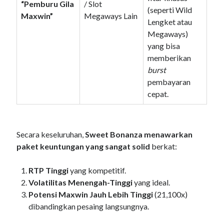
“Pemburu Gila
/ Slot
(seperti Wild
Maxwin”
Megaways Lain
Lengket atau
Megaways)
yang bisa
memberikan
burst
pembayaran
cepat.
Secara keseluruhan,
Sweet Bonanza menawarkan
paket keuntungan yang sangat solid
berkat:
RTP Tinggi
yang kompetitif.
Volatilitas Menengah-Tinggi
yang ideal.
Potensi Maxwin Jauh Lebih Tinggi
(21,100x)
dibandingkan pesaing langsungnya.