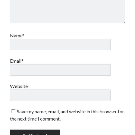
Name*
Email*
Website
Save my name, email, and website in this browser for
the next time I comment.