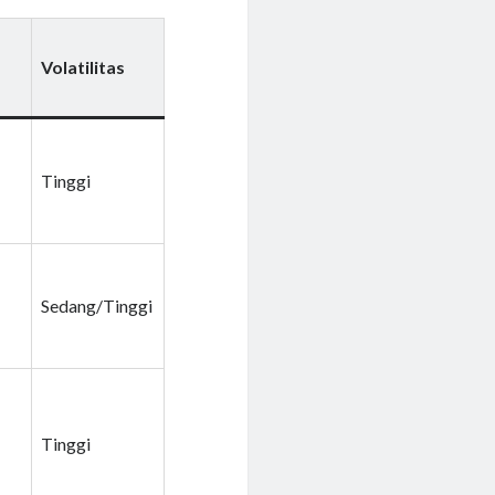
Volatilitas
Tinggi
Sedang/Tinggi
Tinggi