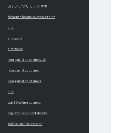
カジノアプリ リアルマネー
deneme bonusu veren siteler
slot
slot gacor
slot gacor
non gamstop casinos UK
non gamstop casino
non gamstop casinos
slot
top 10 online casinos
top offshore sportsbooks
online casinos canada