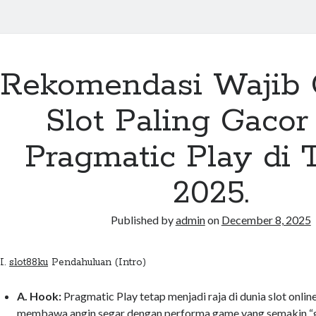
Rekomendasi Wajib 
Slot Paling Gacor 
Pragmatic Play di 
2025.
Published by
admin
on
December 8, 2025
I.
slot88ku
Pendahuluan (Intro)
A. Hook:
Pragmatic Play tetap menjadi raja di dunia slot onlin
membawa angin segar dengan performa game yang semakin “