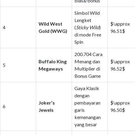
biasa/bonus
Simbol Wild
Lengket
Wild West
$\approx
4
(
Sticky Wild
)
Gold (WWG)
96.51$
di mode Free
Spin
200.704 Cara
Buffalo King
Menang dan
$\approx
5
Megaways
Multiplier di
96.52$
Bonus Game
Gaya Klasik
dengan
Joker’s
pembayaran
$\approx
6
Jewels
garis
96.50$
kemenangan
yang besar