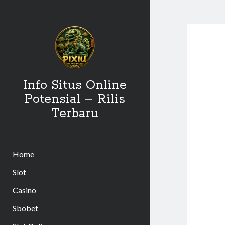
Info Situs Online
Potensial – Rilis
Terbaru
Home
Slot
Casino
Sbobet