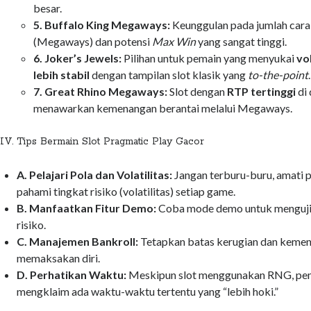
besar.
5. Buffalo King Megaways:
Keunggulan pada jumlah car
(Megaways) dan potensi
Max Win
yang sangat tinggi.
6. Joker’s Jewels:
Pilihan untuk pemain yang menyukai
vo
lebih stabil
dengan tampilan slot klasik yang
to-the-point
.
7. Great Rhino Megaways:
Slot dengan
RTP tertinggi
di 
menawarkan kemenangan berantai melalui Megaways.
IV. Tips Bermain Slot Pragmatic Play Gacor
A. Pelajari Pola dan Volatilitas:
Jangan terburu-buru, amati p
pahami tingkat risiko (volatilitas) setiap game.
B. Manfaatkan Fitur Demo:
Coba mode demo untuk menguji
risiko.
C. Manajemen Bankroll:
Tetapkan batas kerugian dan kemen
memaksakan diri.
D. Perhatikan Waktu:
Meskipun slot menggunakan RNG, pem
mengklaim ada waktu-waktu tertentu yang “lebih hoki.”