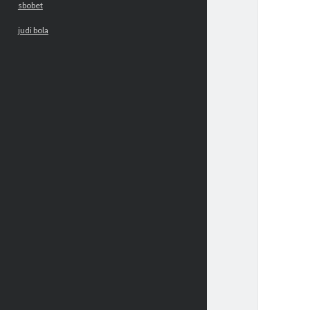
sbobet
judi bola