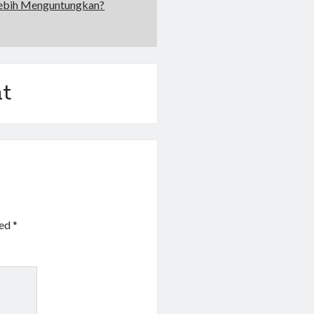
ebih Menguntungkan?
t
ked
*