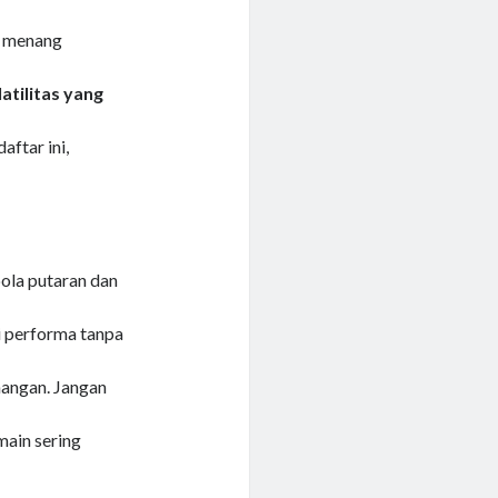
a menang
latilitas yang
daftar ini,
ola putaran dan
 performa tanpa
angan. Jangan
ain sering