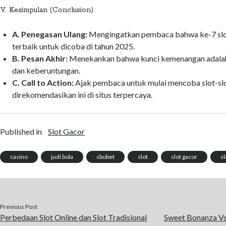
V. Kesimpulan (Conclusion)
A. Penegasan Ulang:
Mengingatkan pembaca bahwa ke-7 slot 
terbaik untuk dicoba di tahun 2025.
B. Pesan Akhir:
Menekankan bahwa kunci kemenangan adalah h
dan keberuntungan.
C. Call to Action:
Ajak pembaca untuk mulai mencoba slot-sl
direkomendasikan ini di situs terpercaya.
Published in
Slot Gacor
casino
judi bola
sbobet
slot
slot gacor
sl
Previous Post
Perbedaan Slot Online dan Slot Tradisional
Sweet Bonanza Vs.