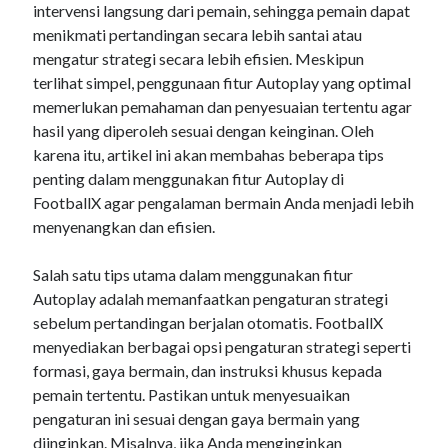
intervensi langsung dari pemain, sehingga pemain dapat
menikmati pertandingan secara lebih santai atau
Recent Comments
mengatur strategi secara lebih efisien. Meskipun
No comments to show.
terlihat simpel, penggunaan fitur Autoplay yang optimal
memerlukan pemahaman dan penyesuaian tertentu agar
hasil yang diperoleh sesuai dengan keinginan. Oleh
Sidebar/Blogroll
karena itu, artikel ini akan membahas beberapa tips
penting dalam menggunakan fitur Autoplay di
เว็บสล็อต
FootballX agar pengalaman bermain Anda menjadi lebih
slot gacor
menyenangkan dan efisien.
situs slot gacor
Salah satu tips utama dalam menggunakan fitur
suletoto
Autoplay adalah memanfaatkan pengaturan strategi
sebelum pertandingan berjalan otomatis. FootballX
trang cá cược bóng đá uy tín
menyediakan berbagai opsi pengaturan strategi seperti
ブックメーカー サッカー
formasi, gaya bermain, dan instruksi khusus kepada
pemain tertentu. Pastikan untuk menyesuaikan
ブックメーカー サッカー
pengaturan ini sesuai dengan gaya bermain yang
カジノアプリ リアルマネー
diinginkan. Misalnya, jika Anda menginginkan