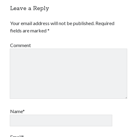
Leave a Reply
Your email address will not be published.
Required
fields are marked
*
Comment
Name*
Email*