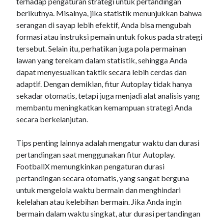
terhadap pengaturan strategi untuk pertandingan
betting websites
berikutnya. Misalnya, jika statistik menunjukkan bahwa
Situs Slot
serangan di sayap lebih efektif, Anda bisa mengubah
formasi atau instruksi pemain untuk fokus pada strategi
tersebut. Selain itu, perhatikan juga pola permainan
lawan yang terekam dalam statistik, sehingga Anda
sideside
dapat menyesuaikan taktik secara lebih cerdas dan
adaptif. Dengan demikian, fitur Autoplay tidak hanya
slot online
sekadar otomatis, tetapi juga menjadi alat analisis yang
slot
membantu meningkatkan kemampuan strategi Anda
secara berkelanjutan.
slot
สล็อตเว็บตรง
Tips penting lainnya adalah mengatur waktu dan durasi
pertandingan saat menggunakan fitur Autoplay.
เว็บสล็อต
FootballX memungkinkan pengaturan durasi
เว็บตรง
pertandingan secara otomatis, yang sangat berguna
untuk mengelola waktu bermain dan menghindari
togel online
kelelahan atau kelebihan bermain. Jika Anda ingin
slot gacor
bermain dalam waktu singkat, atur durasi pertandingan