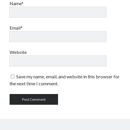
Name*
Email*
Website
Save my name, email, and website in this browser for
the next time I comment.