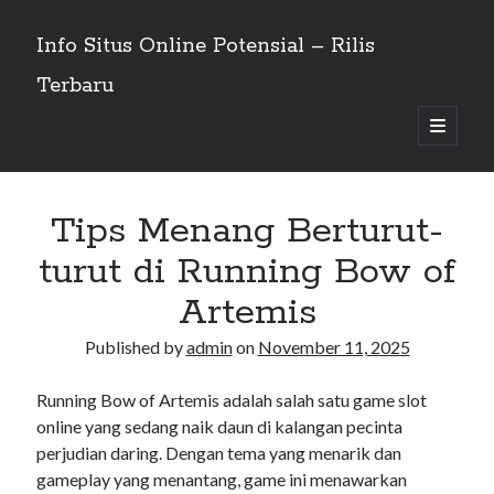
Info Situs Online Potensial – Rilis
Terbaru
open
primary
Sidebar
menu
Search
Search
Tips Menang Berturut-
turut di Running Bow of
Recent Posts
Artemis
Mengenal Fitur Free Spins & Scatter di Game Pragmatic Play
Published by
admin
on
November 11, 2025
5 Cara Mengatur Modal Saat Bermain Slot Pragmatic Play Agar Tidak
Cepat Rungkad
Prediksi Tren Game Pragmatic Play di Masa Depan
Running Bow of Artemis adalah salah satu game slot
Cara Memanfaatkan Fitur Double Chance untuk Kemenangan
online yang sedang naik daun di kalangan pecinta
Maksimal
perjudian daring. Dengan tema yang menarik dan
Rahasia Membaca Pola Angka Togel yang Sering Keluar
gameplay yang menantang, game ini menawarkan