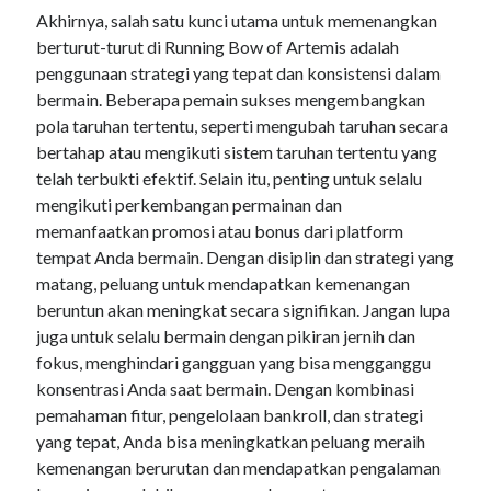
Akhirnya, salah satu kunci utama untuk memenangkan
berturut-turut di Running Bow of Artemis adalah
penggunaan strategi yang tepat dan konsistensi dalam
bermain. Beberapa pemain sukses mengembangkan
pola taruhan tertentu, seperti mengubah taruhan secara
bertahap atau mengikuti sistem taruhan tertentu yang
telah terbukti efektif. Selain itu, penting untuk selalu
mengikuti perkembangan permainan dan
memanfaatkan promosi atau bonus dari platform
tempat Anda bermain. Dengan disiplin dan strategi yang
matang, peluang untuk mendapatkan kemenangan
beruntun akan meningkat secara signifikan. Jangan lupa
juga untuk selalu bermain dengan pikiran jernih dan
fokus, menghindari gangguan yang bisa mengganggu
konsentrasi Anda saat bermain. Dengan kombinasi
pemahaman fitur, pengelolaan bankroll, dan strategi
yang tepat, Anda bisa meningkatkan peluang meraih
kemenangan berurutan dan mendapatkan pengalaman