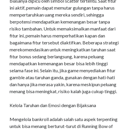
biasanya dipicu oleh simbol scatter tertentu. Saat fitur
betting websites
ini aktif, pemain dapat memutar gulungan tanpa harus
Situs Slot
mempertaruhkan uang mereka sendiri, sehingga
berpotensi mendapatkan kemenangan besar tanpa
risiko tambahan. Untuk memaksimalkan manfaat dari
fitur ini, pemain harus memperhatikan kapan dan
sideside
bagaimana fitur tersebut diaktifkan. Beberapa strategi
merekomendasikan untuk meningkatkan taruhan saat
slot online
fitur bonus sedang berlangsung, karena peluang
slot
mendapatkan kemenangan besar bisa lebih tinggi
selama fase ini. Selain itu, jika game menyediakan fitur
slot
gamble atau taruhan ganda, gunakan dengan hati-hati
สล็อตเว็บตรง
dan hanya jika merasa yakin, karena meskipun peluang
menang bisa meningkat, risiko kalah juga cukup tinggi.
เว็บสล็อต
เว็บตรง
Kelola Taruhan dan Emosi dengan Bijaksana
togel online
Mengelola bankroll adalah salah satu aspek terpenting
slot gacor
untuk bisa menang berturut-turut di Running Bow of