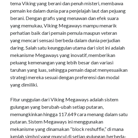
tema Viking yang berani dan penuh misteri, membawa
pemain ke dalam dunia para penjelajah laut dan pejuang
Recent Comments
berani. Dengan grafis yang menawan dan efek suara
No comments to show.
yang memukau, Viking Megaways mampu menarik
perhatian baik dari pemain pemula maupun veteran
yang mencari sensasi berbeda dalam dunia perjudian
Sidebar/Blogroll
daring. Salah satu keunggulan utama dari slot ini adalah
mekanisme Megaways yang inovatif, memberikan
เว็บสล็อต
peluang kemenangan yang lebih besar dan variasi
slot gacor
taruhan yang luas, sehingga pemain dapat menyesuaikan
strategi mereka sesuai dengan preferensi dan modal
situs slot gacor
yang dimiliki.
suletoto
Fitur unggulan dari Viking Megaways adalah sistem
trang cá cược bóng đá uy tín
gulungan yang berubah-ubah setiap putaran,
ブックメーカー サッカー
memungkinkan hingga 117.649 cara menang dalam satu
putaran. Sistem Megaways ini menggunakan
ブックメーカー サッカー
mekanisme yang dinamakan “block reshuffle,” di mana
カジノアプリ リアルマネー
jumlah simbol yang muncul di setiap gulungan berbeda-