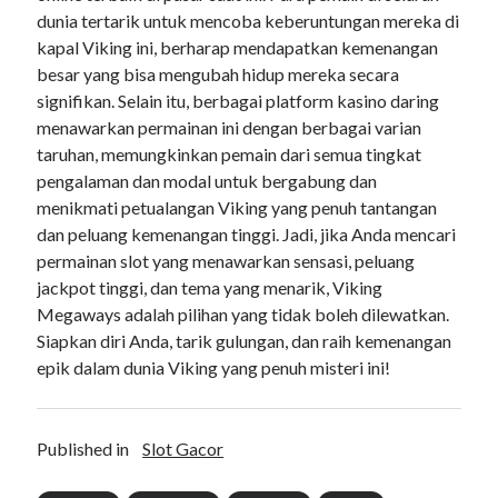
dunia tertarik untuk mencoba keberuntungan mereka di
kapal Viking ini, berharap mendapatkan kemenangan
besar yang bisa mengubah hidup mereka secara
signifikan. Selain itu, berbagai platform kasino daring
menawarkan permainan ini dengan berbagai varian
taruhan, memungkinkan pemain dari semua tingkat
pengalaman dan modal untuk bergabung dan
menikmati petualangan Viking yang penuh tantangan
dan peluang kemenangan tinggi. Jadi, jika Anda mencari
permainan slot yang menawarkan sensasi, peluang
jackpot tinggi, dan tema yang menarik, Viking
Megaways adalah pilihan yang tidak boleh dilewatkan.
Siapkan diri Anda, tarik gulungan, dan raih kemenangan
epik dalam dunia Viking yang penuh misteri ini!
Published in
Slot Gacor