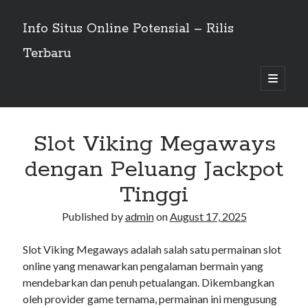
Info Situs Online Potensial – Rilis
Terbaru
open
primary
Sidebar
menu
Search
Search
Slot Viking Megaways
dengan Peluang Jackpot
Recent Posts
Tinggi
Hukum dan Sanksi Pidana Perjudian Togel di Indonesia
Published by
admin
on
August 17, 2025
Mengenal Fitur Free Spins & Scatter di Game Pragmatic Play
5 Cara Mengatur Modal Saat Bermain Slot Pragmatic Play Agar Tidak
Cepat Rungkad
Slot Viking Megaways adalah salah satu permainan slot
Prediksi Tren Game Pragmatic Play di Masa Depan
online yang menawarkan pengalaman bermain yang
Cara Memanfaatkan Fitur Double Chance untuk Kemenangan
mendebarkan dan penuh petualangan. Dikembangkan
Maksimal
oleh provider game ternama, permainan ini mengusung