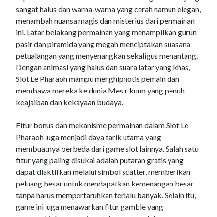
sangat halus dan warna-warna yang cerah namun elegan,
カジノアプリ リアルマネー
menambah nuansa magis dan misterius dari permainan
deneme bonusu veren siteler
ini. Latar belakang permainan yang menampilkan gurun
pasir dan piramida yang megah menciptakan suasana
slot
petualangan yang menyenangkan sekaligus menantang.
slot gacor
Dengan animasi yang halus dan suara latar yang khas,
Slot Le Pharaoh mampu menghipnotis pemain dan
slot gacor
membawa mereka ke dunia Mesir kuno yang penuh
non gamstop casinos UK
keajaiban dan kekayaan budaya.
non gamstop casino
Fitur bonus dan mekanisme permainan dalam Slot Le
non gamstop casinos
Pharaoh juga menjadi daya tarik utama yang
membuatnya berbeda dari game slot lainnya. Salah satu
slot
fitur yang paling disukai adalah putaran gratis yang
top 10 online casinos
dapat diaktifkan melalui simbol scatter, memberikan
peluang besar untuk mendapatkan kemenangan besar
top offshore sportsbooks
tanpa harus mempertaruhkan terlalu banyak. Selain itu,
online casinos canada
game ini juga menawarkan fitur gamble yang