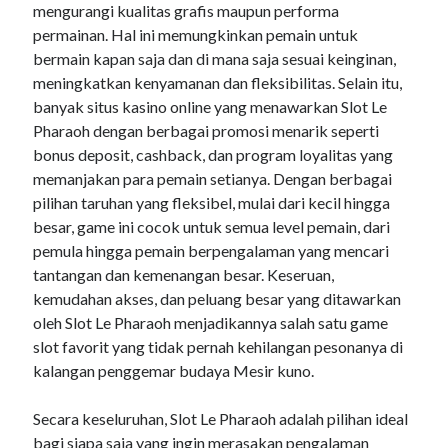
mengurangi kualitas grafis maupun performa
sbobet
permainan. Hal ini memungkinkan pemain untuk
judi bola
bermain kapan saja dan di mana saja sesuai keinginan,
meningkatkan kenyamanan dan fleksibilitas. Selain itu,
banyak situs kasino online yang menawarkan Slot Le
Pharaoh dengan berbagai promosi menarik seperti
bonus deposit, cashback, dan program loyalitas yang
memanjakan para pemain setianya. Dengan berbagai
pilihan taruhan yang fleksibel, mulai dari kecil hingga
besar, game ini cocok untuk semua level pemain, dari
pemula hingga pemain berpengalaman yang mencari
tantangan dan kemenangan besar. Keseruan,
kemudahan akses, dan peluang besar yang ditawarkan
oleh Slot Le Pharaoh menjadikannya salah satu game
slot favorit yang tidak pernah kehilangan pesonanya di
kalangan penggemar budaya Mesir kuno.
Secara keseluruhan, Slot Le Pharaoh adalah pilihan ideal
bagi siapa saja yang ingin merasakan pengalaman