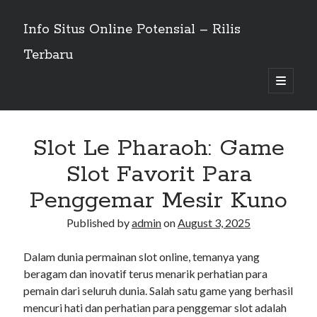
Info Situs Online Potensial – Rilis
Terbaru
open
primary
Sidebar
menu
Search
Search
Slot Le Pharaoh: Game
Slot Favorit Para
Recent Posts
Penggemar Mesir Kuno
Mengenal Fitur Free Spins & Scatter di Game Pragmatic Play
Published by
admin
on
August 3, 2025
5 Cara Mengatur Modal Saat Bermain Slot Pragmatic Play Agar Tidak
Cepat Rungkad
Prediksi Tren Game Pragmatic Play di Masa Depan
Dalam dunia permainan slot online, temanya yang
Cara Memanfaatkan Fitur Double Chance untuk Kemenangan
beragam dan inovatif terus menarik perhatian para
Maksimal
pemain dari seluruh dunia. Salah satu game yang berhasil
Rahasia Membaca Pola Angka Togel yang Sering Keluar
mencuri hati dan perhatian para penggemar slot adalah