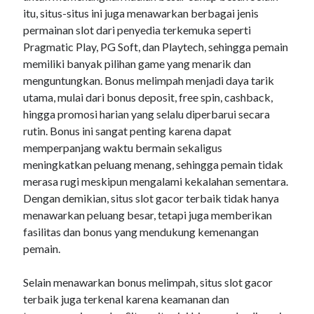
itu, situs-situs ini juga menawarkan berbagai jenis
カジノアプリ リアルマネー
permainan slot dari penyedia terkemuka seperti
deneme bonusu veren siteler
Pragmatic Play, PG Soft, dan Playtech, sehingga pemain
memiliki banyak pilihan game yang menarik dan
slot
menguntungkan. Bonus melimpah menjadi daya tarik
slot gacor
utama, mulai dari bonus deposit, free spin, cashback,
hingga promosi harian yang selalu diperbarui secara
slot gacor
rutin. Bonus ini sangat penting karena dapat
non gamstop casinos UK
memperpanjang waktu bermain sekaligus
meningkatkan peluang menang, sehingga pemain tidak
non gamstop casino
merasa rugi meskipun mengalami kekalahan sementara.
non gamstop casinos
Dengan demikian, situs slot gacor terbaik tidak hanya
menawarkan peluang besar, tetapi juga memberikan
slot
fasilitas dan bonus yang mendukung kemenangan
top 10 online casinos
pemain.
top offshore sportsbooks
Selain menawarkan bonus melimpah, situs slot gacor
online casinos canada
terbaik juga terkenal karena keamanan dan