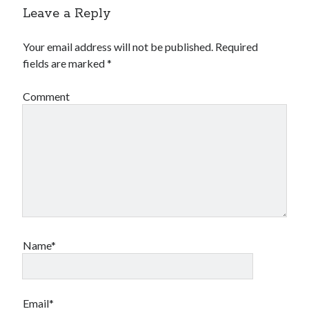
Leave a Reply
Your email address will not be published.
Required
fields are marked
*
Comment
Name*
Email*