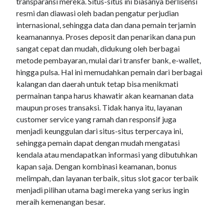
transparansi mereka. Situs-situs ini biasanya berlisensi
betting websites
resmi dan diawasi oleh badan pengatur perjudian
Situs Slot
internasional, sehingga data dan dana pemain terjamin
keamanannya. Proses deposit dan penarikan dana pun
sangat cepat dan mudah, didukung oleh berbagai
metode pembayaran, mulai dari transfer bank, e-wallet,
sideside
hingga pulsa. Hal ini memudahkan pemain dari berbagai
kalangan dan daerah untuk tetap bisa menikmati
slot online
permainan tanpa harus khawatir akan keamanan data
slot
maupun proses transaksi. Tidak hanya itu, layanan
customer service yang ramah dan responsif juga
slot
menjadi keunggulan dari situs-situs terpercaya ini,
สล็อตเว็บตรง
sehingga pemain dapat dengan mudah mengatasi
kendala atau mendapatkan informasi yang dibutuhkan
เว็บสล็อต
kapan saja. Dengan kombinasi keamanan, bonus
เว็บตรง
melimpah, dan layanan terbaik, situs slot gacor terbaik
menjadi pilihan utama bagi mereka yang serius ingin
togel online
meraih kemenangan besar.
slot gacor