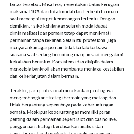
betting websites
batas tersebut. Misalnya, menentukan batas kerugian
maksimal 10% dari total modal dan berhenti bermain
Situs Slot
saat mencapai target kemenangan tertentu. Dengan
demikian, risiko kehilangan seluruh modal dapat
diminimalisasi dan pemain tetap dapat menikmati
sideside
permainan tanpa tekanan. Selain itu, profesional juga
menyarankan agar pemain tidak terlalu terbawa
slot online
suasana saat sedang beruntung maupun saat mengalami
kekalahan beruntun. Konsistensi dan disiplin dalam
slot
mengelola bankroll akan membantu menjaga kestabilan
slot
dan keberlanjutan dalam bermain.
สล็อตเว็บตรง
Terakhir, para profesional menekankan pentingnya
เว็บสล็อต
mengembangkan strategi bermain yang matang dan
tidak bergantung sepenuhnya pada keberuntungan
เว็บตรง
semata. Meskipun keberuntungan memiliki peran
togel online
penting dalam permainan seperti slot dan casino live,
penggunaan strategi berdasarkan analisis dan
slot gacor
pengalaman dapat meningkatkan peluang menang.