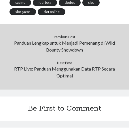
casino
judi bola
sbobet
slot
slot gacor
slot online
Previous Post
Panduan Lengkap untuk Menjadi Pemenang di Wild
Bounty Showdown
Next Post
RTP Live: Panduan Menggunakan Data RTP Secara
Optimal
Be First to Comment