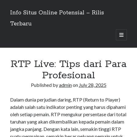
Info Situs Online Potensial – Rilis
Terbaru
open
primary
Sidebar
menu
Search
Search
RTP Live: Tips dari Para
Profesional
Recent Posts
Published by
admin
on
July 28, 2025
Mengenal Fitur Free Spins & Scatter di Game Pragmatic Play
5 Cara Mengatur Modal Saat Bermain Slot Pragmatic Play Agar Tidak
Dalam dunia perjudian daring, RTP (Return to Player)
Cepat Rungkad
adalah salah satu indikator penting yang harus dipahami
Prediksi Tren Game Pragmatic Play di Masa Depan
oleh setiap pemain. RTP mengukur persentase dari total
Cara Memanfaatkan Fitur Double Chance untuk Kemenangan
taruhan yang akan dikembalikan kepada pemain dalam
Maksimal
jangka panjang. Dengan kata lain, semakin tinggi RTP
Rahasia Membaca Pola Angka Togel yang Sering Keluar
suatu permainan, semakin besar peluang pemain untuk