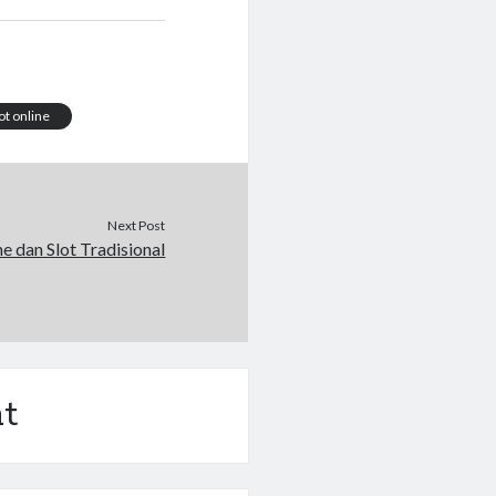
ot online
Next Post
e dan Slot Tradisional
t