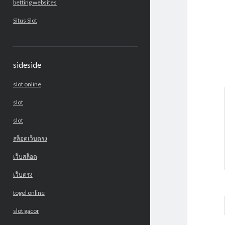
betting websites
Situs Slot
sideside
slot online
slot
slot
สล็อตเว็บตรง
เว็บสล็อต
เว็บตรง
togel online
slot gacor