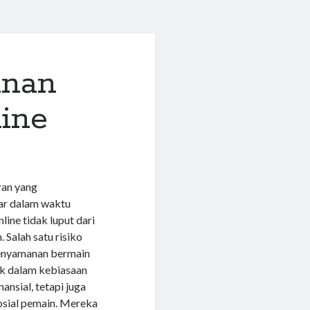
anan
ine
ran yang
ar dalam waktu
line tidak luput dari
 Salah satu risiko
kenyamanan bermain
ak dalam kebiasaan
ansial, tetapi juga
osial pemain. Mereka