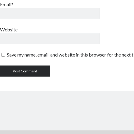
Email*
Website
Save my name, email, and website in this browser for the next 