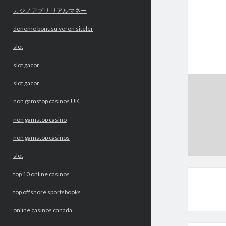
カジノアプリ リアルマネー
deneme bonusu veren siteler
slot
slot gacor
slot gacor
non gamstop casinos UK
non gamstop casino
non gamstop casinos
slot
top 10 online casinos
top offshore sportsbooks
online casinos canada