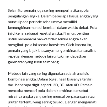
カジノアプリ リアルマネー
Selain itu, pemain juga sering memperhatikan pola
deneme bonusu veren siteler
pengulangan angka. Dalam beberapa kasus, angka yang
muncul pada periode sebelumnya memiliki
slot
kemungkinan muncul kembali dalam waktu dekat. Pola
slot gacor
ini dikenal sebagai repetisi angka. Namun, penting
untuk memahami bahwa tidak semua angka akan
slot gacor
mengikuti pola ini secara konsisten. Oleh karena itu,
non gamstop casinos UK
pemain yang bijak biasanya mengombinasikan analisis
repetisi dengan metode lain untuk mendapatkan
non gamstop casino
gambaran yang lebih seimbang.
non gamstop casinos
Metode lain yang sering digunakan adalah analisis
slot
kombinasi angka. Dalam togel, hasil biasanya terdiri
top 10 online casinos
dari beberapa digit, seperti 2D, 3D, atau 4D. Pemain
mencoba mencari pola dalam kombinasi tersebut,
top offshore sportsbooks
misalnya angka yang sering muncul berpasangan atau
online casinos canada
urutan tertentu yang sering terjadi. Dengan mengamati