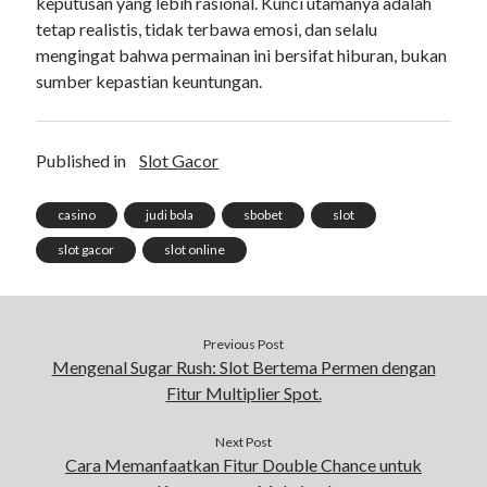
keputusan yang lebih rasional. Kunci utamanya adalah
tetap realistis, tidak terbawa emosi, dan selalu
mengingat bahwa permainan ini bersifat hiburan, bukan
sumber kepastian keuntungan.
Published in
Slot Gacor
casino
judi bola
sbobet
slot
slot gacor
slot online
Previous Post
Mengenal Sugar Rush: Slot Bertema Permen dengan
Fitur Multiplier Spot.
Next Post
Cara Memanfaatkan Fitur Double Chance untuk