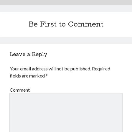
Be First to Comment
Leave a Reply
Your email address will not be published.
Required
fields are marked
*
Comment