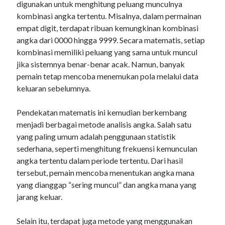
digunakan untuk menghitung peluang munculnya
カジノアプリ リアルマネー
kombinasi angka tertentu. Misalnya, dalam permainan
empat digit, terdapat ribuan kemungkinan kombinasi
deneme bonusu veren siteler
angka dari 0000 hingga 9999. Secara matematis, setiap
slot
kombinasi memiliki peluang yang sama untuk muncul
jika sistemnya benar-benar acak. Namun, banyak
slot gacor
pemain tetap mencoba menemukan pola melalui data
slot gacor
keluaran sebelumnya.
non gamstop casinos UK
Pendekatan matematis ini kemudian berkembang
non gamstop casino
menjadi berbagai metode analisis angka. Salah satu
yang paling umum adalah penggunaan statistik
non gamstop casinos
sederhana, seperti menghitung frekuensi kemunculan
slot
angka tertentu dalam periode tertentu. Dari hasil
tersebut, pemain mencoba menentukan angka mana
top 10 online casinos
yang dianggap “sering muncul” dan angka mana yang
top offshore sportsbooks
jarang keluar.
online casinos canada
Selain itu, terdapat juga metode yang menggunakan