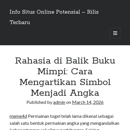
Info Situs Online Potensial – Rilis
Terbaru
open
primary
Sidebar
menu
Search
Search
Rahasia di Balik Buku
Mimpi: Cara
Recent Posts
Mengartikan Simbol
Mengenal Fitur Free Spins & Scatter di Game Pragmatic Play
Menjadi Angka
5 Cara Mengatur Modal Saat Bermain Slot Pragmatic Play Agar Tidak
Cepat Rungkad
Published by
admin
on
March 14, 2026
Prediksi Tren Game Pragmatic Play di Masa Depan
Cara Memanfaatkan Fitur Double Chance untuk Kemenangan
meme4d
Permainan togel telah lama dikenal sebagai
Maksimal
salah satu bentuk permainan angka yang mengandalkan
Rahasia Membaca Pola Angka Togel yang Sering Keluar
keberuntungan sekaligus perhitungan. Seiring