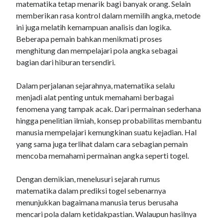
matematika tetap menarik bagi banyak orang. Selain
memberikan rasa kontrol dalam memilih angka, metode
ini juga melatih kemampuan analisis dan logika.
Beberapa pemain bahkan menikmati proses
menghitung dan mempelajari pola angka sebagai
bagian dari hiburan tersendiri.
Dalam perjalanan sejarahnya, matematika selalu
menjadi alat penting untuk memahami berbagai
fenomena yang tampak acak. Dari permainan sederhana
hingga penelitian ilmiah, konsep probabilitas membantu
manusia mempelajari kemungkinan suatu kejadian. Hal
yang sama juga terlihat dalam cara sebagian pemain
mencoba memahami permainan angka seperti togel.
Dengan demikian, menelusuri sejarah rumus
matematika dalam prediksi togel sebenarnya
menunjukkan bagaimana manusia terus berusaha
mencari pola dalam ketidakpastian. Walaupun hasilnya