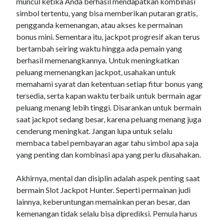
muncul ketika Anda berhasil mendapatkan kombinasi
betting websites
simbol tertentu, yang bisa memberikan putaran gratis,
Situs Slot
pengganda kemenangan, atau akses ke permainan
bonus mini. Sementara itu, jackpot progresif akan terus
bertambah seiring waktu hingga ada pemain yang
berhasil memenangkannya. Untuk meningkatkan
sideside
peluang memenangkan jackpot, usahakan untuk
memahami syarat dan ketentuan setiap fitur bonus yang
slot online
tersedia, serta kapan waktu terbaik untuk bermain agar
slot
peluang menang lebih tinggi. Disarankan untuk bermain
saat jackpot sedang besar, karena peluang menang juga
slot
cenderung meningkat. Jangan lupa untuk selalu
สล็อตเว็บตรง
membaca tabel pembayaran agar tahu simbol apa saja
yang penting dan kombinasi apa yang perlu diusahakan.
เว็บสล็อต
เว็บตรง
Akhirnya, mental dan disiplin adalah aspek penting saat
bermain Slot Jackpot Hunter. Seperti permainan judi
togel online
lainnya, keberuntungan memainkan peran besar, dan
slot gacor
kemenangan tidak selalu bisa diprediksi. Pemula harus