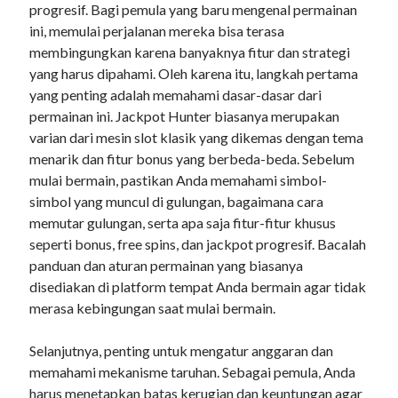
progresif. Bagi pemula yang baru mengenal permainan
ini, memulai perjalanan mereka bisa terasa
Recent Comments
membingungkan karena banyaknya fitur dan strategi
No comments to show.
yang harus dipahami. Oleh karena itu, langkah pertama
yang penting adalah memahami dasar-dasar dari
permainan ini. Jackpot Hunter biasanya merupakan
Sidebar/Blogroll
varian dari mesin slot klasik yang dikemas dengan tema
menarik dan fitur bonus yang berbeda-beda. Sebelum
เว็บสล็อต
mulai bermain, pastikan Anda memahami simbol-
slot gacor
simbol yang muncul di gulungan, bagaimana cara
memutar gulungan, serta apa saja fitur-fitur khusus
situs slot gacor
seperti bonus, free spins, dan jackpot progresif. Bacalah
suletoto
panduan dan aturan permainan yang biasanya
disediakan di platform tempat Anda bermain agar tidak
trang cá cược bóng đá uy tín
merasa kebingungan saat mulai bermain.
ブックメーカー サッカー
Selanjutnya, penting untuk mengatur anggaran dan
ブックメーカー サッカー
memahami mekanisme taruhan. Sebagai pemula, Anda
カジノアプリ リアルマネー
harus menetapkan batas kerugian dan keuntungan agar