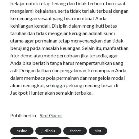
belajar untuk tetap tenang dan tidak terburu-buru saat
sbobet
mengalami kekalahan, serta tidak terlalu terbuai dengan
judi bola
kemenangan sesaat yang bisa membuat Anda
kehilangan kendali. Disiplin dalam mengikuti batas
taruhan dan tidak mengejar kerugian adalah kunci
utama agar permainan tetap menyenangkan dan tidak
berujung pada masalah keuangan. Selain itu, manfaatkan
fitur demo atau mode percobaan jika tersedia, agar
Anda bisa berlatih tanpa harus mempertaruhkan uang
asli. Dengan latihan dan pengalaman, kemampuan Anda
dalam membaca pola permainan dan mengelola modal
akan meningkat, sehingga peluang menang besar di
Jackpot Hunter akan semakin terbuka.
Published in
Slot Gacor
casino
judi bola
sbobet
slot