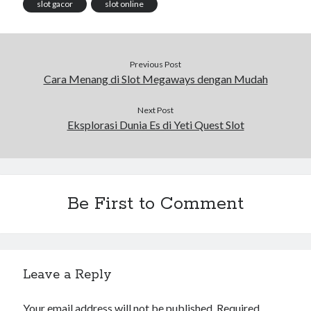
slot gacor
slot online
Previous Post
Cara Menang di Slot Megaways dengan Mudah
Next Post
Eksplorasi Dunia Es di Yeti Quest Slot
Be First to Comment
Leave a Reply
Your email address will not be published.
Required