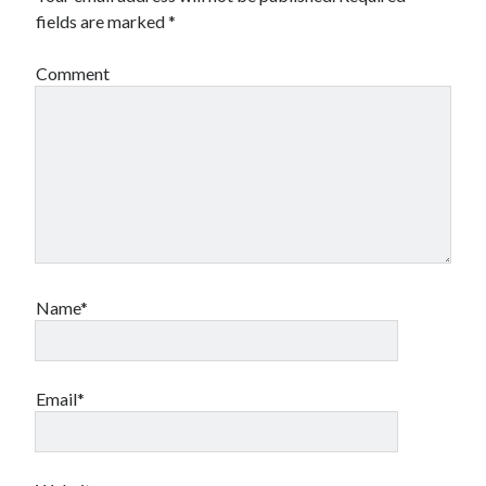
fields are marked
*
Comment
Name*
Email*