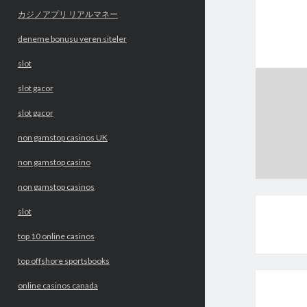
カジノアプリ リアルマネー
deneme bonusu veren siteler
slot
slot gacor
slot gacor
non gamstop casinos UK
non gamstop casino
non gamstop casinos
slot
top 10 online casinos
top offshore sportsbooks
online casinos canada