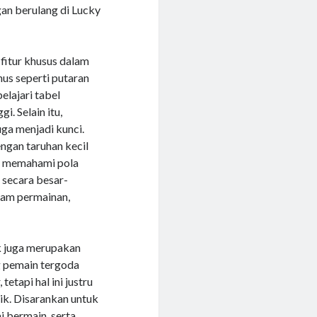
n berulang di Lucky
fitur khusus dalam
nus seperti putaran
elajari tabel
. Selain itu,
ga menjadi kunci.
gan taruhan kecil
ah memahami pola
 secara besar-
lam permainan,
ak juga merupakan
g pemain tergoda
tapi hal ini justru
ik. Disarankan untuk
 bermain, serta