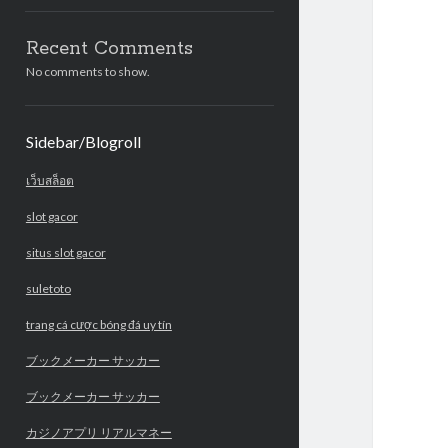
Recent Comments
No comments to show.
Sidebar/Blogroll
เว็บสล็อต
slot gacor
situs slot gacor
suletoto
trang cá cược bóng đá uy tín
ブックメーカー サッカー
ブックメーカー サッカー
カジノアプリ リアルマネー