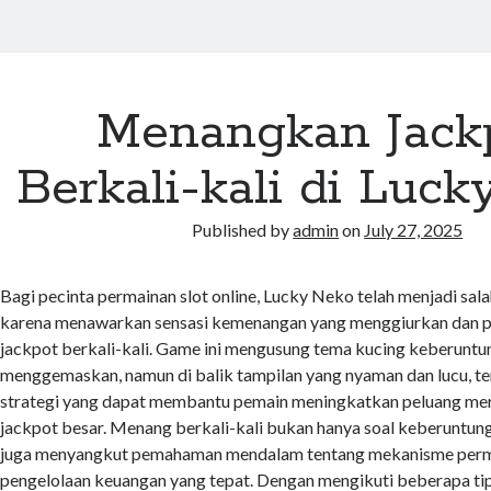
Menangkan Jack
Berkali-kali di Luc
Published by
admin
on
July 27, 2025
Bagi pecinta permainan slot online, Lucky Neko telah menjadi salah
karena menawarkan sensasi kemenangan yang menggiurkan dan
jackpot berkali-kali. Game ini mengusung tema kucing keberunt
menggemaskan, namun di balik tampilan yang nyaman dan lucu, t
strategi yang dapat membantu pemain meningkatkan peluang me
jackpot besar. Menang berkali-kali bukan hanya soal keberuntung
juga menyangkut pemahaman mendalam tentang mekanisme perm
pengelolaan keuangan yang tepat. Dengan mengikuti beberapa tips