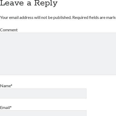
Leave a Reply
Your email address will not be published.
Required fields are mar
Comment
Name*
Email*