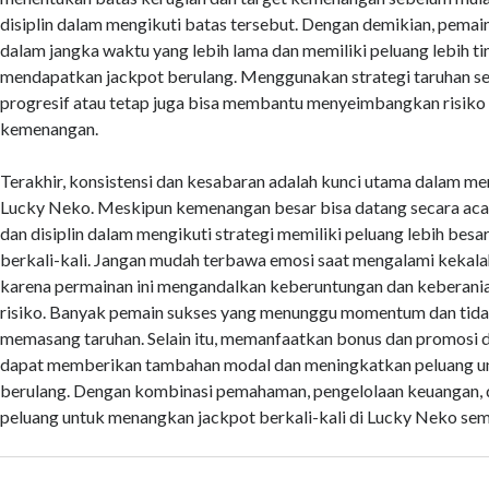
disiplin dalam mengikuti batas tersebut. Dengan demikian, pemai
dalam jangka waktu yang lebih lama dan memiliki peluang lebih ti
mendapatkan jackpot berulang. Menggunakan strategi taruhan sep
progresif atau tetap juga bisa membantu menyeimbangkan risiko
kemenangan.
Terakhir, konsistensi dan kesabaran adalah kunci utama dalam m
Lucky Neko. Meskipun kemenangan besar bisa datang secara acak
dan disiplin dalam mengikuti strategi memiliki peluang lebih bes
berkali-kali. Jangan mudah terbawa emosi saat mengalami kekala
karena permainan ini mengandalkan keberuntungan dan keberan
risiko. Banyak pemain sukses yang menunggu momentum dan tida
memasang taruhan. Selain itu, memanfaatkan bonus dan promosi da
dapat memberikan tambahan modal dan meningkatkan peluang 
berulang. Dengan kombinasi pemahaman, pengelolaan keuangan, 
peluang untuk menangkan jackpot berkali-kali di Lucky Neko sem