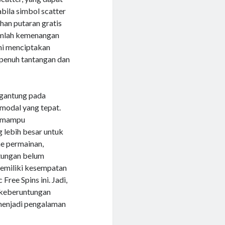
ila simbol scatter
an putaran gratis
umlah kemenangan
ini menciptakan
penuh tantangan dan
rgantung pada
 modal yang tepat.
g mampu
 lebih besar untuk
e permainan,
ntungan belum
 memiliki kesempatan
Free Spins ini. Jadi,
 keberuntungan
menjadi pengalaman