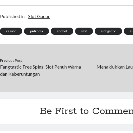
Published in
Slot Gacor
casino
judi bola
sbobet
slot
slot gacor
sl
Previous Post
Fangtastic Free Spins: Slot Penuh Warna
Menaklukkan Lau
dan Keberuntungan
Be First to Commen