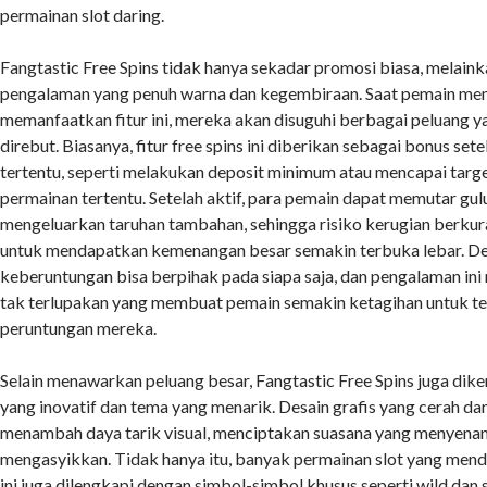
permainan slot daring.
Fangtastic Free Spins tidak hanya sekadar promosi biasa, melain
pengalaman yang penuh warna dan kegembiraan. Saat pemain me
memanfaatkan fitur ini, mereka akan disuguhi berbagai peluang 
direbut. Biasanya, fitur free spins ini diberikan sebagai bonus se
tertentu, seperti melakukan deposit minimum atau mencapai targe
permainan tertentu. Setelah aktif, para pemain dapat memutar gu
mengeluarkan taruhan tambahan, sehingga risiko kerugian berku
untuk mendapatkan kemenangan besar semakin terbuka lebar. Den
keberuntungan bisa berpihak pada siapa saja, dan pengalaman in
tak terlupakan yang membuat pemain semakin ketagihan untuk t
peruntungan mereka.
Selain menawarkan peluang besar, Fangtastic Free Spins juga dike
yang inovatif dan tema yang menarik. Desain grafis yang cerah d
menambah daya tarik visual, menciptakan suasana yang menyena
mengasyikkan. Tidak hanya itu, banyak permainan slot yang mendu
ini juga dilengkapi dengan simbol-simbol khusus seperti wild dan 