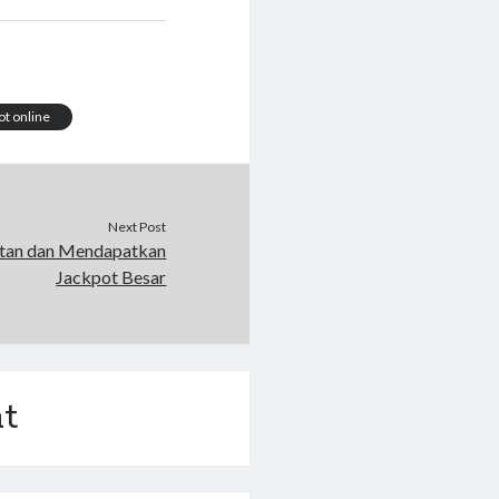
ot online
Next Post
tan dan Mendapatkan
Jackpot Besar
t