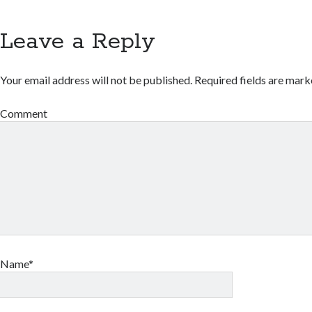
Leave a Reply
Your email address will not be published.
Required fields are mar
Comment
Name*